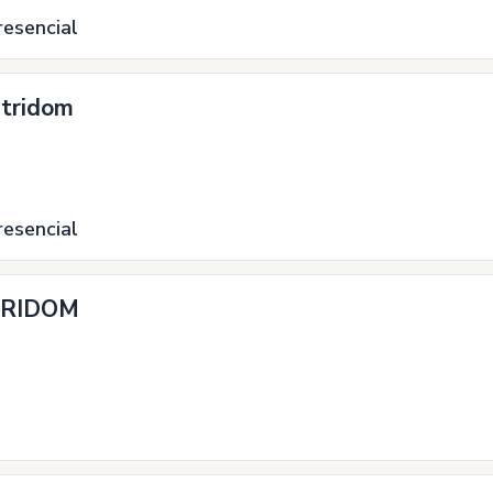
resencial
utridom
resencial
TRIDOM